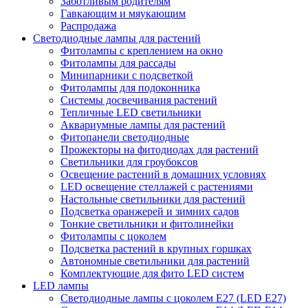
Заботливым родителям
Гавкающим и мяукающим
Распродажа
Светодиодные лампы для растений
Фитолампы с креплением на окно
Фитолампы для рассады
Минипарники с подсветкой
Фитолампы для подоконника
Системы досвечивания растений
Тепличные LED светильники
Аквариумные лампы для растений
Фитопанели светодиодные
Прожекторы на фитодиодах для растений
Светильники для гроубоксов
Освещение растений в домашних условиях
LED освещение стеллажей с растениями
Настольные светильники для растений
Подсветка оранжерей и зимних садов
Тонкие светильники и фитолинейки
Фитолампы с цоколем
Подсветка растений в крупных горшках
Автономные светильники для растений
Комплектующие для фито LED систем
LED лампы
Светодиодные лампы с цоколем Е27 (LED E27)