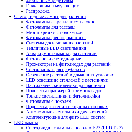
Заботливым родителям
Гавкающим и мяукающим
Распродажа
Светодиодные лампы для растений
Фитолампы с креплением на окно
Фитолампы для рассады
Минипарники с подсветкой
Фитолампы для подоконника
Системы досвечивания растений
Тепличные LED светильники
Аквариумные лампы для растений
Фитопанели светодиодные
Прожекторы на фитодиодах для растений
Светильники для гроубоксов
Освещение растений в домашних условиях
LED освещение стеллажей с растениями
Настольные светильники для растений
Подсветка оранжерей и зимних садов
Тонкие светильники и фитолинейки
Фитолампы с цоколем
Подсветка растений в крупных горшках
Автономные светильники для растений
Комплектующие для фито LED систем
LED лампы
Светодиодные лампы с цоколем Е27 (LED E27)