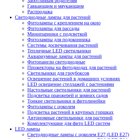
Заботливым родителям
Гавкающим и мяукающим
Распродажа
Светодиодные лампы для растений
Фитолампы с креплением на окно
Фитолампы для рассады
Минипарники с подсветкой
Фитолампы для подоконника
Системы досвечивания растений
Тепличные LED светильники
Аквариумные лампы для растений
Фитопанели светодиодные
Прожекторы на фитодиодах для растений
Светильники для гроубоксов
Освещение растений в домашних условиях
LED освещение стеллажей с растениями
Настольные светильники для растений
Подсветка оранжерей и зимних садов
Тонкие светильники и фитолинейки
Фитолампы с цоколем
Подсветка растений в крупных горшках
Автономные светильники для растений
Комплектующие для фито LED систем
LED лампы
Светодиодные лампы с цоколем Е27 (LED E27)