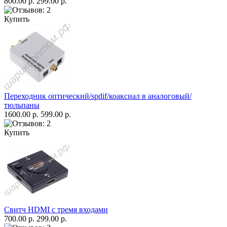
800.00 р.
299.00 р.
Купить
Переходник оптический/spdif/коаксиал в аналоговый/
тюльпаны
1600.00 р.
599.00 р.
Купить
Свитч HDMI с тремя входами
700.00 р.
299.00 р.