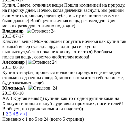
Купил. Знаете, отличная вещь) Пошли компанией на природу,
на парочку дней. Ночью, когда девченки заснули, мы решили
вспомнить прошлое, одели зубы, и .. ну вы понимаете, что
было дальше) Вообщем отличная вещь, рекомендую. Для
мелких разводов, отлично подходит)
Владимир
|
2013-07-17
Классная вещь! Можно людей попугать ночью,я как купил так
каждый вечер гулял,на друга один раз из кустов
выпрыгнул,убегал пока не крикнул что это я) Вообщем
полезная вещь , советую любителям юмора!
Александр
|
2013-06-10
Купил эти зубы, прошелся ночью по городу, я еще не видел
столько озадаченных людей, много кто захотел себе такие же,
буду заказывать еще)
ЮленькаА
|
2013-06-10
АА!! Крутая вещь!!)) купили как то с одногруппниками на
Хэллуин и пошли в клуб - удивляли прохожих, посетителей!
В общем, праздник запомнили надолго))
1
2
3
4
5
>
>|
Показано с 1 по 5 из 24 (всего 5 страниц)