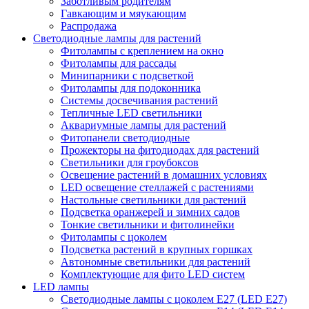
Заботливым родителям
Гавкающим и мяукающим
Распродажа
Светодиодные лампы для растений
Фитолампы с креплением на окно
Фитолампы для рассады
Минипарники с подсветкой
Фитолампы для подоконника
Системы досвечивания растений
Тепличные LED светильники
Аквариумные лампы для растений
Фитопанели светодиодные
Прожекторы на фитодиодах для растений
Светильники для гроубоксов
Освещение растений в домашних условиях
LED освещение стеллажей с растениями
Настольные светильники для растений
Подсветка оранжерей и зимних садов
Тонкие светильники и фитолинейки
Фитолампы с цоколем
Подсветка растений в крупных горшках
Автономные светильники для растений
Комплектующие для фито LED систем
LED лампы
Светодиодные лампы с цоколем Е27 (LED E27)