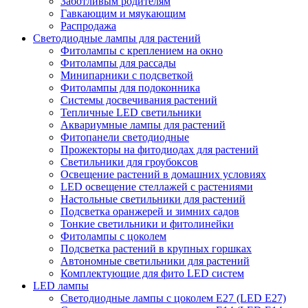
Заботливым родителям
Гавкающим и мяукающим
Распродажа
Светодиодные лампы для растений
Фитолампы с креплением на окно
Фитолампы для рассады
Минипарники с подсветкой
Фитолампы для подоконника
Системы досвечивания растений
Тепличные LED светильники
Аквариумные лампы для растений
Фитопанели светодиодные
Прожекторы на фитодиодах для растений
Светильники для гроубоксов
Освещение растений в домашних условиях
LED освещение стеллажей с растениями
Настольные светильники для растений
Подсветка оранжерей и зимних садов
Тонкие светильники и фитолинейки
Фитолампы с цоколем
Подсветка растений в крупных горшках
Автономные светильники для растений
Комплектующие для фито LED систем
LED лампы
Светодиодные лампы с цоколем Е27 (LED E27)