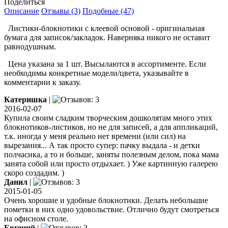
Поделиться
Описание
Отзывы (3)
Подобные (47)
Листики-блокнотики с клеевой основой - оригинальная
бумага для записок/закладок. Наверняка никого не оставит
равнодушным.
Цена указана за 1 шт. Высылаются в ассортименте. Если
необходимы конкретные модели/цвета, указывайте в
комментарии к заказу.
Катеришка
|
2016-02-07
Купила своим сладким творческим дошколятам много этих
блокнотиков-листиков, но не для записей, а для аппликаций,
т.к. иногда у меня реально нет времени (или сил) на
вырезания... А так просто супер: пачку выдала - и детки
полчасика, а то и больше, заняты полезным делом, пока мама
занята собой или просто отдыхает. ) Уже картинную галерею
скоро создадим. )
Данил
|
2015-01-05
Очень хорошие и удобные блокнотики. Делать небольшие
пометки в них одно удовольствие. Отлично будут смотреться
на офисном столе.
Евгений
|