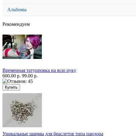
Альбомы
Рекомендуем
Временная татуировка на всю руку
600.00 р.
99.00 р.
Уникальные шармы для браслетов типа пандора