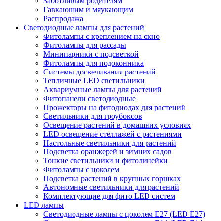
Заботливым родителям
Гавкающим и мяукающим
Распродажа
Светодиодные лампы для растений
Фитолампы с креплением на окно
Фитолампы для рассады
Минипарники с подсветкой
Фитолампы для подоконника
Системы досвечивания растений
Тепличные LED светильники
Аквариумные лампы для растений
Фитопанели светодиодные
Прожекторы на фитодиодах для растений
Светильники для гроубоксов
Освещение растений в домашних условиях
LED освещение стеллажей с растениями
Настольные светильники для растений
Подсветка оранжерей и зимних садов
Тонкие светильники и фитолинейки
Фитолампы с цоколем
Подсветка растений в крупных горшках
Автономные светильники для растений
Комплектующие для фито LED систем
LED лампы
Светодиодные лампы с цоколем Е27 (LED E27)