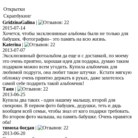
Открытки
Скрапбукинг
GridzinaGalina
|
2015-07-14
Хочется, чтобы эксклюзивные альбомы были не только для
бабушек. Фотографии– это память на всю жизнь.
Katerinа
|
2013-07-07
Эксклюзивный фотоальбом да еще и с доставкой, по моему
это очень приятно, хорошая идея для подарка, думаю таким
подарком можно всем угодить. Купила альбомчик для
любимой подруги, она любит такие штучки . Кстати мягкую
обложку очень приятно держать в руках, даже захотелось
самой себе подарить такой альбомчик!
Таня
|
2013-06-25
Купила два таких - один нашему малышу, второй для
свекрови. В первом фото бабушек, дедушки, теть и дядь
вообщем всей семьи, чтобы знал от кого подарки требовать.
Во втором фото малыша, на память бабушке. Очень нравятся
оба!
тимоха богдан
|
2013-06-20