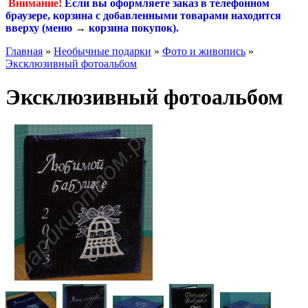
Внимание!
Если вы оформляете заказ в телефонном
браузере, корзина с добавленными товарами находится
вверху (меню
→
корзина покупок
).
Главная
»
Необычные подарки
»
Фото и живопись
»
Эксклюзивный фотоальбом
Эксклюзивный фотоальбом