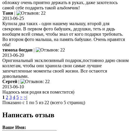
обложку очень приятно держать в руках, даже захотелось
самой себе подарить такой альбомчик!
Таня
|
2013-06-25
Купила два таких - один нашему малышу, второй для
свекрови. В первом фото бабушек, дедушки, теть и дядь
вообщем всей семьи, чтобы знал от кого подарки требовать.
Во втором фото малыша, на память бабушке. Очень нравятся
оба!
тимоха богдан
|
2013-06-20
Оригинальный эксклюзивный подарок,постоянно дарю своим
коллегам, чтобы они хранила свои самые лучшие
запечатленные моменты своей жизни. Все остаются
довольными.
Сергей
|
2013-06-10
Надеюсь моя родня вся поместится)
1
2
3
4
5
>
>|
Показано с 1 по 5 из 22 (всего 5 страниц)
Написать отзыв
Ваше Имя: