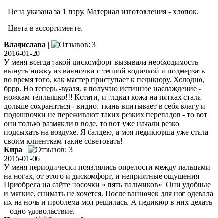
Цена указана за 1 пару. Материал изготовления - хлопок.
Цвета в ассортименте.
Владислава
|
2016-01-20
У меня всегда такой дискомфорт вызывала необходимость
вынуть ножку из ванночки с теплой водичкой и подмерзать
во время того, как мастер приступает к педикюру. Холодно,
бррр. Но теперь -вуаля, я получаю истинное наслаждение -
ножкам тёплышко!!! Кстати, и глдкая кожа на пятках стала
дольше сохраняться - видно, ткань впитывает в себя влагу и
подошвочки не переживают таких резких перепадов - то вот
они только размякли в воде, то вот уже начали резко
подсыхать на воздухе. Я балдею, а моя педикюрша уже стала
своим клиенткам такие советовать!
Кира
|
2015-01-06
У меня периодически появлялись опрелости между пальцами
на ногах, от этого и дискомфорт, и неприятные ощущения.
Приобрела на сайте носочки « пять пальчиков». Они удобные
и мягкие, снимать не хочется. После ванночек для ног одевала
их на ночь и проблема моя решилась. А педикюр в них делать
– одно удовольствие.