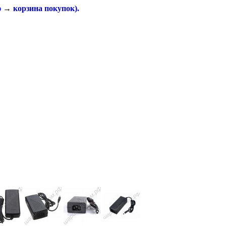
ю
→
корзина покупок
).