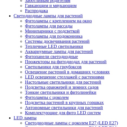
Заботливым родителям
Гавкающим и мяукающим
Распродажа
Светодиодные лампы для растений
Фитолампы с креплением на окно
Фитолампы для рассады
Минипарники с подсветкой
Фитолампы для подоконника
Системы досвечивания растений
Тепличные LED светильники
Аквариумные лампы для растений
Фитопанели светодиодные
Прожекторы на фитодиодах для растений
Светильники для гроубоксов
Освещение растений в домашних условиях
LED освещение стеллажей с растениями
Настольные светильники для растений
Подсветка оранжерей и зимних садов
Тонкие светильники и фитолинейки
Фитолампы с цоколем
Подсветка растений в крупных горшках
Автономные светильники для растений
Комплектующие для фито LED систем
LED лампы
Светодиодные лампы с цоколем Е27 (LED E27)