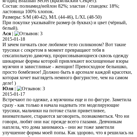
ягодиц Brazilian Secret (Бразильский Секрет):
Состав: полиамид/нейлон 82%; эластан / спандекс 18%;
ластовица 100% хлопок.
Размеры: S/M (40-42), M/L (44-46), L/XL (48-50)
При покупке указывайте размер (в буквах) и цвет (чёрный,
белый).
Ася
|
2015-01-18
И зачем пичкать свое любимое тело силиконом? Вот такие
трусики с секретом в момент превращают тебя в
сексапильную дамочку, прорисовывающиеся сквозь одежду
шикарные формы которой привлекают восхищенные взоры
мужчин и завистливые - женщин! Превосходное бельишко,
просто бомбезное! Должно быть в арсенале каждой красотки,
которая хочет выглядеть немного фигуристее, чем на самом
деле! )
Юля
|
2015-01-17
Встречают по одежке, а мужчины еще и по фигуре. Заметила
сразу - как только я начала надевать эти моделирующие
трусики, мальчики на потоке стали приветливее,
внимательнее, стараются заговорить, познакомиться. Что ни
говори, любят они нас прежде всего глазами. Девчонкам
наплела, что дома занимаюсь - они же тоже заметили
улучшение формы моей попы. Как здорово, что я решилась на