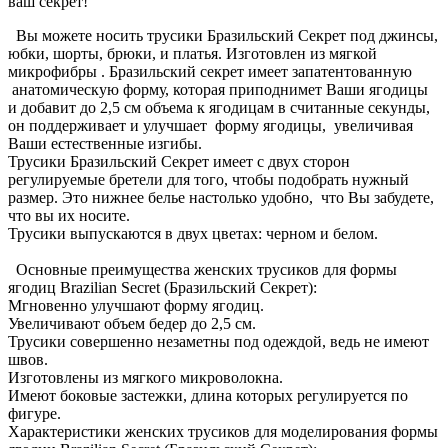
ваш секрет!
Вы можете носить трусики Бразильский Секрет под джинсы,
юбки, шорты, брюки, и платья. Изготовлен из мягкой
микрофибры . Бразильский секрет имеет запатентованную
анатомическую форму, которая приподнимет Ваши ягодицы
и добавит до 2,5 см объема к ягодицам в считанные секунды,
он поддерживает и улучшает форму ягодицы, увеличивая
Ваши естественные изгибы.
Трусики Бразильский Секрет имеет с двух сторон
регулируемые бретели для того, чтобы подобрать нужный
размер. Это нижнее белье настолько удобно, что Вы забудете,
что вы их носите.
Трусики выпускаются в двух цветах: черном и белом.
Основные преимущества женских трусиков для формы
ягодиц Brazilian Secret (Бразильский Секрет):
Мгновенно улучшают форму ягодиц.
Увеличивают объем бедер до 2,5 см.
Трусики совершенно незаметны под одеждой, ведь не имеют
швов.
Изготовлены из мягкого микроволокна.
Имеют боковые застежки, длина которых регулируется по
фигуре.
Характеристики женских трусиков для моделирования формы