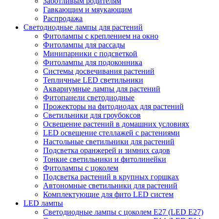
Заботливым родителям
Гавкающим и мяукающим
Распродажа
Светодиодные лампы для растений
Фитолампы с креплением на окно
Фитолампы для рассады
Минипарники с подсветкой
Фитолампы для подоконника
Системы досвечивания растений
Тепличные LED светильники
Аквариумные лампы для растений
Фитопанели светодиодные
Прожекторы на фитодиодах для растений
Светильники для гроубоксов
Освещение растений в домашних условиях
LED освещение стеллажей с растениями
Настольные светильники для растений
Подсветка оранжерей и зимних садов
Тонкие светильники и фитолинейки
Фитолампы с цоколем
Подсветка растений в крупных горшках
Автономные светильники для растений
Комплектующие для фито LED систем
LED лампы
Светодиодные лампы с цоколем Е27 (LED E27)