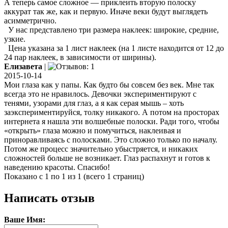
А теперь самое сложное — приклеить вторую полоску
аккурат так же, как и первую. Иначе веки будут выглядеть
асимметрично.
У нас представлено три размера наклеек: широкие, средние,
узкие.
Цена указана за 1 лист наклеек (на 1 листе находится от 12 до
24 пар наклеек, в зависимости от ширины).
Елизавета
|
2015-10-14
Мои глаза как у папы. Как будто бы совсем без век. Мне так
всегда это не нравилось. Девочки экспериментируют с
тенями, узорами для глаз, а я как серая мышь – хоть
заэкспериментируйся, толку никакого. А потом на просторах
интернета я нашла эти волшебные полоски. Ради того, чтобы
«открыть» глаза можно и помучиться, наклеивая и
приноравливаясь с полосками. Это сложно только по началу.
Потом же процесс значительно убыстряется, и никаких
сложностей больше не возникает. Глаз распахнут и готов к
наведению красоты. Спасибо!
Показано с 1 по 1 из 1 (всего 1 страниц)
Написать отзыв
Ваше Имя: