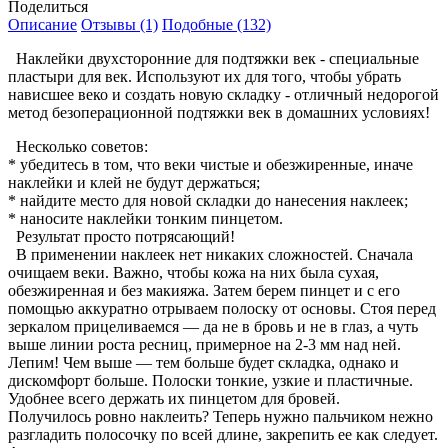
Поделиться
Описание
Отзывы (1)
Подобные (132)
Наклейки двухсторонние для подтяжки век - специальные
пластыри для век. Используют их для того, чтобы убрать
нависшее веко и создать новую складку - отличный недорогой
метод безоперационной подтяжки век в домашних условиях!
Несколько советов:
* убедитесь в том, что веки чистые и обезжиренные, иначе
наклейки и клей не будут держаться;
* найдите место для новой складки до нанесения наклеек;
* наносите наклейки тонким пинцетом.
Результат просто потрясающий!
В применении наклеек нет никаких сложностей. Сначала
очищаем веки. Важно, чтобы кожа на них была сухая,
обезжиренная и без макияжа. Затем берем пинцет и с его
помощью аккуратно отрываем полоску от основы. Стоя перед
зеркалом прицеливаемся — да не в бровь и не в глаз, а чуть
выше линии роста ресниц, примерное на 2-3 мм над ней.
Лепим! Чем выше — тем больше будет складка, однако и
дискомфорт больше. Полоски тонкие, узкие и пластичные.
Удобнее всего держать их пинцетом для бровей.
Получилось ровно наклеить? Теперь нужно пальчиком нежно
разгладить полосочку по всей длине, закрепить ее как следует.