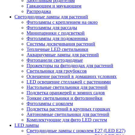
Заботливым родителям
Гавкающим и мяукающим
Распродажа
Светодиодные лампы для растений
Фитолампы с креплением на окно
Фитолампы для рассады
Минипарники с подсветкой
Фитолампы для подоконника
Системы досвечивания растений
Тепличные LED светильники
Аквариумные лампы для растений
Фитопанели светодиодные
Прожекторы на фитодиодах для растений
Светильники для гроубоксов
Освещение растений в домашних условиях
LED освещение стеллажей с растениями
Настольные светильники для растений
Подсветка оранжерей и зимних садов
Тонкие светильники и фитолинейки
Фитолампы с цоколем
Подсветка растений в крупных горшках
Автономные светильники для растений
Комплектующие для фито LED систем
LED лампы
Светодиодные лампы с цоколем Е27 (LED E27)