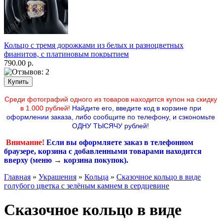
Кольцо с тремя дорожками из белых и разноцветных
фианитов, с платиновым покрытием
790.00 р.
Среди фотографий одного из товаров находится купон на скидку
в 1.000 рублей!
Найдите его, введите код в корзине при
оформлении заказа, либо сообщите по телефону,
и сэкономьте
ОДНУ ТЫСЯЧУ рублей!
Внимание!
Если вы оформляете заказ в телефонном
браузере, корзина с добавленными товарами находится
вверху (меню
→
корзина покупок
).
Главная
»
Украшения
»
Кольца
»
Сказочное кольцо в виде
голубого цветка с зелёным камнем в сердцевине
Сказочное кольцо в виде