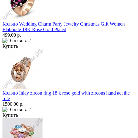
Кольцо Wedding Charm Party Jewelry Christmas Gift Women
Elaborate 18K Rose Gold Plated
499.00 р.
Купить
Кольцо Inlay zircon ring 18 k rose gold with zircons hand act the
role
1500.00 р.
Купить