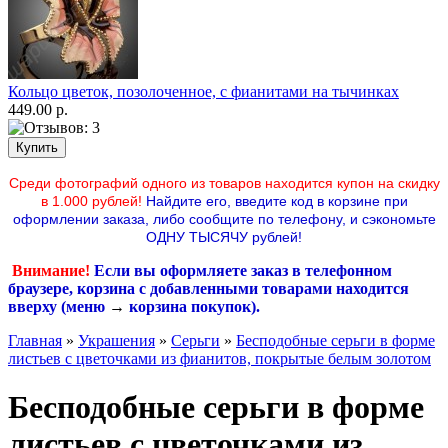
Кольцо цветок, позолоченное, с фианитами на тычинках
449.00 р.
Среди фотографий одного из товаров находится купон на скидку
в 1.000 рублей!
Найдите его, введите код в корзине при
оформлении заказа, либо сообщите по телефону,
и сэкономьте
ОДНУ ТЫСЯЧУ рублей!
Внимание!
Если вы оформляете заказ в телефонном
браузере, корзина с добавленными товарами находится
вверху (меню
→
корзина покупок
).
Главная
»
Украшения
»
Серьги
»
Бесподобные серьги в форме
листьев с цветочками из фианитов, покрытые белым золотом
Бесподобные серьги в форме
листьев с цветочками из