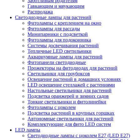
Заботливым родителям
Гавкающим и мяукающим
Распродажа
Светодиодные лампы для растений
Фитолампы с креплением на окно
Фитолампы для рассады
Минипарники с подсветкой
Фитолампы для подоконника
Системы досвечивания растений
Тепличные LED светильники
Аквариумные лампы для растений
Фитопанели светодиодные
Прожекторы на фитодиодах для растений
Светильники для гроубоксов
Освещение растений в домашних условиях
LED освещение стеллажей с растениями
Настольные светильники для растений
Подсветка оранжерей и зимних садов
Тонкие светильники и фитолинейки
Фитолампы с цоколем
Подсветка растений в крупных горшках
Автономные светильники для растений
Комплектующие для фито LED систем
LED лампы
Светодиодные лампы с цоколем Е27 (LED E27)