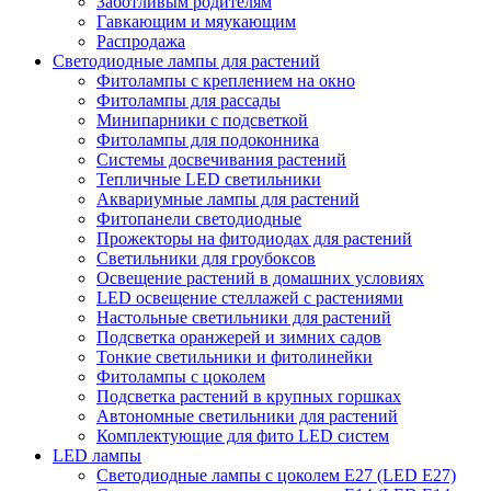
Заботливым родителям
Гавкающим и мяукающим
Распродажа
Светодиодные лампы для растений
Фитолампы с креплением на окно
Фитолампы для рассады
Минипарники с подсветкой
Фитолампы для подоконника
Системы досвечивания растений
Тепличные LED светильники
Аквариумные лампы для растений
Фитопанели светодиодные
Прожекторы на фитодиодах для растений
Светильники для гроубоксов
Освещение растений в домашних условиях
LED освещение стеллажей с растениями
Настольные светильники для растений
Подсветка оранжерей и зимних садов
Тонкие светильники и фитолинейки
Фитолампы с цоколем
Подсветка растений в крупных горшках
Автономные светильники для растений
Комплектующие для фито LED систем
LED лампы
Светодиодные лампы с цоколем Е27 (LED E27)