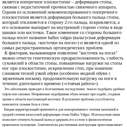
является поперечное плоскостопие – деформация стопы,
связная с недостаточной прочностью связочного аппарата.
Одним из осложнений некомпенсированного поперечного
плоскостопия является деформация большого пальца стопы,
который отклоняется в сторону 2-го пальца, искривляется, а
его основание выпирает на внутренней стороне стопы в виде
шишки или косточки. Такое изменение со стороны большого
пальца носит название hallux valgus (вальгусная деформация
большого пальца, «косточки на ногах») и является одной из
самых распространенных ортопедических проблем.
К факторам, вызывающим появление "косточек на ногах"
можно отнести генетическую предрасположенность, слабость
сухожилий в области стопы, повышенные нагрузки на стопы
ног при плоскостопии, искривлении стоп, при ношении
слишком тесной узкой обуви (особенно модной обуви с
зауженным носком), продолжительную нагрузку на ноги в
течение длительного времени («стоячая работа»).
Это заболевание приводит к болезненным последствиям: тяжело подобрать удобные
туфли или сапожки. Неправильно подобранная обувь мешает при ходьбе, создавая
трение в области выступающей косточки. В результате проблема усугубляется,
появляется сильная боль в стопе.
Бандаж корригирующий применяется для консервативного лечения начальной и
средней степени вальгусной деформации стопы Hallux Valgus. Используемая шина
позволяет оттянуть большой палец и удержать его и стопу в физиологически
правильном положении. Анатомически рассчитанная конструкция приостанавливает