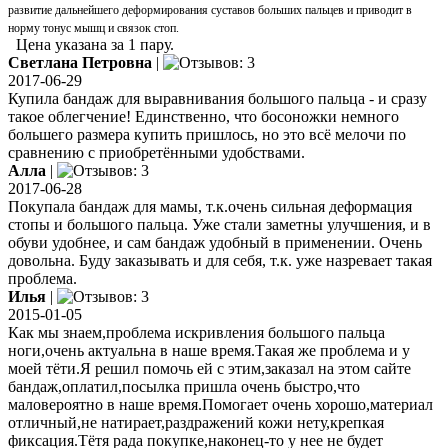
развитие дальнейшего деформирования суставов больших пальцев и приводит в
норму тонус мышц и связок стоп.
Цена указана за 1 пару.
Светлана Петровна
|
2017-06-29
Купила бандаж для выравнивания большого пальца - и сразу
такое облегчение! Единственно, что босоножки немного
большего размера купить пришлось, но это всё мелочи по
сравнению с приобретёнными удобствами.
Алла
|
2017-06-28
Покупала бандаж для мамы, т.к.очень сильная деформация
стопы и большого пальца. Уже стали заметны улучшения, и в
обуви удобнее, и сам бандаж удобный в применении. Очень
довольна. Буду заказывать и для себя, т.к. уже назревает такая
проблема.
Илья
|
2015-01-05
Как мы знаем,проблема искривления большого пальца
ноги,очень актуальна в наше время.Такая же проблема и у
моей тёти.Я решил помочь ей с этим,заказал на этом сайте
бандаж,оплатил,посылка пришла очень быстро,что
маловероятно в наше время.Помогает очень хорошо,материал
отличный,не натирает,раздражений кожи нету,крепкая
фиксация.Тётя рада покупке,наконец-то у нее не будет