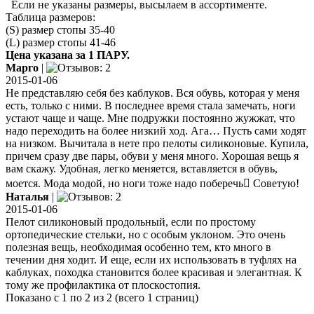
Если не указаны размеры, высылаем в ассортименте.
Таблица размеров:
(S) размер стопы 35-40
(L) размер стопы 41-46
Цена указана за 1 ПАРУ.
Марго
|
2015-01-06
Не представляю себя без каблуков. Вся обувь, которая у меня
есть, только с ними. В последнее время стала замечать, ноги
устают чаще и чаще. Мне подружки постоянно жужжат, что
надо переходить на более низкий ход. Ага… Пусть сами ходят
на низком. Вычитала в нете про пелоты силиконовые. Купила,
причем сразу две пары, обуви у меня много. Хорошая вещь я
вам скажу. Удобная, легко меняется, вставляется в обувь,
моется. Мода модой, но ноги тоже надо поберечь Советую!
Наталья
|
2015-01-06
Пелот силиконовый продольный, если по простому
ортопедические стельки, но с особым уклоном. Это очень
полезная вещь, необходимая особенно тем, кто много в
течении дня ходит. И еще, если их использовать в туфлях на
каблуках, походка становится более красивая и элегантная. К
тому же профилактика от плоскостопия.
Показано с 1 по 2 из 2 (всего 1 страниц)