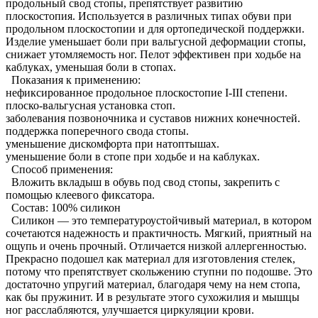
продольный свод стопы, препятствует развитию
плоскостопия. Используется в различных типах обуви при
продольном плоскостопии и для ортопедической поддержки.
Изделие уменьшает боли при вальгусной деформации стопы,
снижает утомляемость ног. Пелот эффективен при ходьбе на
каблуках, уменьшая боли в стопах.
Показания к применению:
нефиксированное продольное плоскостопие I-III степени.
плоско-вальгусная установка стоп.
заболевания позвоночника и суставов нижних конечностей.
поддержка поперечного свода стопы.
уменьшение дискомфорта при натоптышах.
уменьшение боли в стопе при ходьбе и на каблуках.
Способ применения:
Вложить вкладыш в обувь под свод стопы, закрепить с
помощью клеевого фиксатора.
Состав: 100% силикон
Силикон — это температуроустойчивый материал, в котором
сочетаются надежность и практичность. Мягкий, приятный на
ощупь и очень прочный. Отличается низкой аллергенностью.
Прекрасно подошел как материал для изготовления стелек,
потому что препятствует скольжению ступни по подошве. Это
достаточно упругий материал, благодаря чему на нем стопа,
как бы пружинит. И в результате этого сухожилия и мышцы
ног расслабляются, улучшается циркуляции крови.