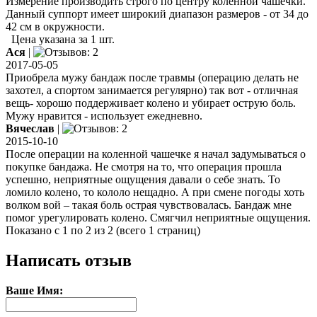
Измерение производить строго по центру коленной чашечки.
Данный суппорт имеет широкий диапазон размеров - от 34 до
42 см в окружности.
Цена указана за 1 шт.
Ася
|
2017-05-05
Приобрела мужу бандаж после травмы (операцию делать не
захотел, а спортом занимается регулярно) так вот - отличная
вещь- хорошо поддерживает колено и убирает острую боль.
Мужу нравится - использует ежедневно.
Вячеслав
|
2015-10-10
После операции на коленной чашечке я начал задумываться о
покупке бандажа. Не смотря на то, что операция прошла
успешно, неприятные ощущения давали о себе знать. То
ломило колено, то кололо нещадно. А при смене погоды хоть
волком вой – такая боль острая чувствовалась. Бандаж мне
помог урегулировать колено. Смягчил неприятные ощущения.
Показано с 1 по 2 из 2 (всего 1 страниц)
Написать отзыв
Ваше Имя: