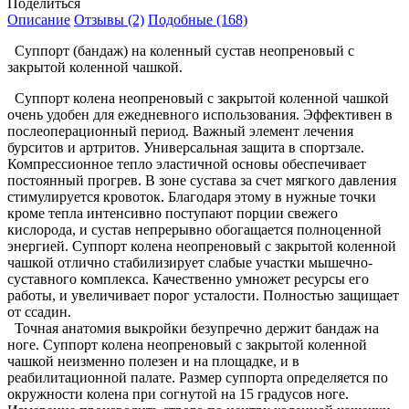
Поделиться
Описание
Отзывы (2)
Подобные (168)
Суппорт (бандаж) на коленный сустав неопреновый с
закрытой коленной чашкой.
Суппорт колена неопреновый с закрытой коленной чашкой
очень удобен для ежедневного использования. Эффективен в
послеоперационный период. Важный элемент лечения
бурситов и артритов. Универсальная защита в спортзале.
Компрессионное тепло эластичной основы обеспечивает
постоянный прогрев. В зоне сустава за счет мягкого давления
стимулируется кровоток. Благодаря этому в нужные точки
кроме тепла интенсивно поступают порции свежего
кислорода, и сустав непрерывно обогащается полноценной
энергией. Суппорт колена неопреновый с закрытой коленной
чашкой отлично стабилизирует слабые участки мышечно-
суставного комплекса. Качественно умножет ресурсы его
работы, и увеличивает порог усталости. Полностью защищает
от ссадин.
Точная анатомия выкройки безупречно держит бандаж на
ноге. Суппорт колена неопреновый с закрытой коленной
чашкой неизменно полезен и на площадке, и в
реабилитационной палате. Размер суппорта определяется по
окружности колена при согнутой на 15 градусов ноге.