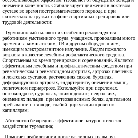
онемений конечности. Стабилизирует движения в локтевом
суставе во время посттравматического периода и при
физических нагрузках на фоне спортивных тренировок или
трудовой деятельности;
Турмалиновый налокотник особенно рекомендуется
работникам умственного труда, учащимся, проводящим много
времени за компьютером, ТВ и другим оборудованием,
имеющим электромагнитное излучение. Людям пожилого
возраста в качестве лечебно-профилактического средства.
Спортсменам во время тренировок и соревнований. Является
эффективным лечебным и профилактическим средством при
ревматическом и ревматоидном артритах, артрозах плечевых
и локтевых суставов, растяжениях связок, бурситах,
деформирующих артрозах, эндартериите, онемении мышц,
лопаточном периартрозе. Используйте при переломах,
остеохондрозе, судорогах, эпикондилите, невралгиях,
онемениях пальцев, при метеозависимых болях, длительном
пребывании на холоде, слабой циркуляции крови по
капиллярам;
Абсолютно безвредно - эффективное натуропатическое
воздействие турмалина;
Помогает реабилитации после различных травм рук.