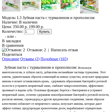
Модель:
L3 Зубная паста с турмалином и прополисом
Наличие:
В наличии
Цена:
350.00 р.
199.00 р.
Количество:
- или -
В закладки
В сравнения
Отзывов: 2
|
Написать отзыв
Поделиться
Описание
Отзывы (2)
Подобные (165)
Зубная паста с турмалином и прополисом: и
спользуя
нанотехнологии, в зубную пасту, добавлены мельчайшие частицы турмалина. Этот
камень, удивительным образом влияющий на живые существа, испускает природные
анионы и может останавливать кровь, сдерживать образование бактерий в ротовой
полости и устранять неприятный запах, снабжает микроэлементами, эффективно
проникает в корень зуба.
Основные функции:
борется с бактериями и устраняет
неприятный запах, отлично сдерживая новообразование бактерий в ротовой полости,
разлагая аммиак, сероводород и другие вредоносные соединения, таким образом
качественно избавляет от неприятного запаха;
испускает анионы, которые дают
эффект плёнки, предупреждая кровотечение десен;
вырабатывает отрицательно