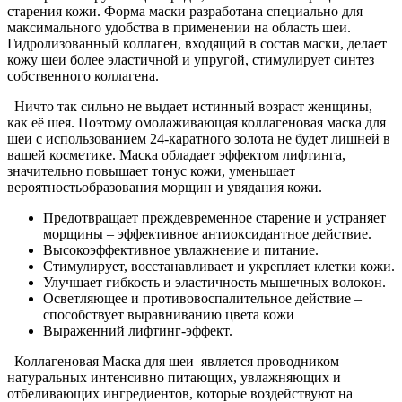
старения кожи. Форма маски разработана специально для
максимального удобства в применении на область шеи.
Гидролизованный коллаген, входящий в состав маски, делает
кожу шеи более эластичной и упругой, стимулирует синтез
собственного коллагена.
Ничто так сильно не выдает истинный возраст женщины,
как её шея. Поэтому омолаживающая коллагеновая маска для
шеи с использованием 24-каратного золота не будет лишней в
вашей косметике. Маска обладает эффектом лифтинга,
значительно повышает тонус кожи, уменьшает
вероятностьобразования морщин и увядания кожи.
Предотвращает преждевременное старение и устраняет
морщины – эффективное антиоксидантное действие.
Высокоэффективное увлажнение и питание.
Стимулирует, восстанавливает и укрепляет клетки кожи.
Улучшает гибкость и эластичность мышечных волокон.
Осветляющее и противовоспалительное действие –
способствует выравниванию цвета кожи
Выраженний лифтинг-эффект.
Коллагеновая Маска для шеи является проводником
натуральных интенсивно питающих, увлажняющих и
отбеливающих ингредиентов, которые воздействуют на