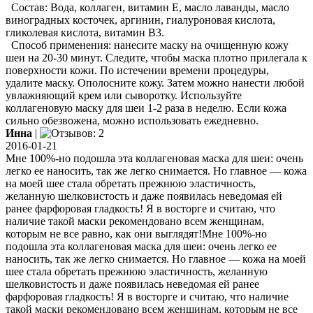
Состав: Вода, коллаген, витамин Е, масло лаванды, масло
виноградных косточек, аргинин, гиалуроновая кислота,
гликолевая кислота, витамин В3.
Способ применения: нанесите маску на очищенную кожу
шеи на 20-30 минут. Следите, чтобы маска плотно прилегала к
поверхности кожи. По истечении времени процедуры,
удалите маску. Ополосните кожу. Затем можно нанести любой
увлажняющий крем или сыворотку. Используйте
коллагеновую маску для шеи 1-2 раза в неделю. Если кожа
сильно обезвожена, можно использовать ежедневно.
Инна
|
2016-01-21
Мне 100%-но подошла эта коллагеновая маска для шеи: очень
легко ее наносить, так же легко снимается. Но главное — кожа
на моей шее стала обретать прежнюю эластичность,
желанную шелковистость и даже появилась неведомая ей
ранее фарфоровая гладкость! Я в восторге и считаю, что
наличие такой маски рекомендовано всем женщинам,
которым не все равно, как они выглядят!Мне 100%-но
подошла эта коллагеновая маска для шеи: очень легко ее
наносить, так же легко снимается. Но главное — кожа на моей
шее стала обретать прежнюю эластичность, желанную
шелковистость и даже появилась неведомая ей ранее
фарфоровая гладкость! Я в восторге и считаю, что наличие
такой маски рекомендовано всем женщинам, которым не все