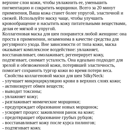
верхние слои кожи, чтобы увлажнить ее, уменьшить
пигментацию и сократить морщинки. Всего за 20 минут
применения, Ваша кожа станет более упругой, эластичной и
свежей. Используйте маску чаще, чтобы улучшить
кровообращение и насытить кожу питательными веществами,
делая ее мягкой и упругой.
Коллагеновая маска для шеи понравится любой женщине: она
проста в применении, незаменима в качестве средства для
регулярного ухода. Вне зависимости от типа кожи, маска
оказывает комплексное воздействие: увлажняет,
восстанавливает, омолаживает, регенерирует кожу,
подтягивает, снимает усталость. Она идеально подходит для
зрелой и обезвоженной кожи, потерявшей эластичность,
помогает сохранить тургор кожи во время потери веса.
Свойства коллагеновой маски для шеи SilkyNeck:
- улучшает микроциркуляцию крови в верхних слоях кожи;
- активизирует обмен веществ;
- выводит токсины;
- увлажняет кожу;
- разглаживает мимические морщинки;
- предупреждает образование новых морщинок;
- ускоряет процесс заживления ранок на коже;
- предотвращает образование грубых рубцов;
- восстанавливает кожу после курса пилингов;
- подтягивает кожу.