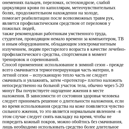
онемениях пальцев, переломах, остеохондрозе, слабой
циркуляции крови по капиллярам, метеочувствительных
болях, продолжительном нахождении на холоде,
помогает реабилитации после всевозможных травм рук,
является профилактическим средством от переломов у
пожилых людей,
также рекомендован работникам умственного труда,
студентам, проводящим немало времени за компьютером, ТВ
и иным оборудованием, обладающим электромагнитным
излучением, людям престарелого возраста в качестве лечебно-
профилактического средства, спортсменам в момент
тренировок и соревнований.
Способ применения:
использование в зимний сезон - прежде
всего смачивается термогенерирующая часть материи, в
летний сезон – испускающую тепло часть не следует
смачивать и увлажнять, затем «протектор» плотно наложить
непосредственно на больной участок тела, обычно через 5-20
минут Вы почувствуете ощущение жжения в месте
наложения. В зависимости от состояния здоровья человека
следует принимать решение о длительности наложения, если
во время использования средства на коже появляется чувство
сильного жжения, то это является нормальным явлением –в
этом случае следует снять накладку на время, чтобы не
повредить кожный покров, можно обойтись без смачивания,
лишь необходимо использовать средство более длительное