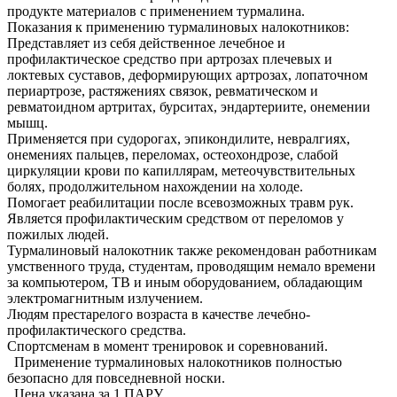
продукте материалов с применением турмалина.
Показания к применению турмалиновых налокотников:
Представляет из себя действенное лечебное и
профилактическое средство при артрозах плечевых и
локтевых суставов, деформирующих артрозах, лопаточном
периартрозе, растяжениях связок, ревматическом и
ревматоидном артритах, бурситах, эндартериите, онемении
мышц.
Применяется при судорогах, эпикондилите, невралгиях,
онемениях пальцев, переломах, остеохондрозе, слабой
циркуляции крови по капиллярам, метеочувствительных
болях, продолжительном нахождении на холоде.
Помогает реабилитации после всевозможных травм рук.
Является профилактическим средством от переломов у
пожилых людей.
Турмалиновый налокотник также рекомендован работникам
умственного труда, студентам, проводящим немало времени
за компьютером, ТВ и иным оборудованием, обладающим
электромагнитным излучением.
Людям престарелого возраста в качестве лечебно-
профилактического средства.
Спортсменам в момент тренировок и соревнований.
Применение турмалиновых налокотников полностью
безопасно для повседневной носки.
Цена указана за 1 ПАРУ.