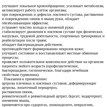
улучшают локальное кровообращение, усиливает метаболизм,
активизирует работу клеток организма;
при повреждениях и дефектах локтевого сустава, растяжении
и повреждениях связок и мышц руки, обладает
обезболивающим эффектом;
устраняет чувство холода и онемений руки;
стабилизирует движения в локтевом суставе при физических
нагрузках, трудовой деятельности, спортивных тренировках и
реабилитации после травм;
обладает бактерицидным действием;
противодействует формированию некрозов кожи;
улучшает состояние и восстанавливает местные обменные
процессы;
проявляет положительное комплексное действие на организм
пациента любого возраста (профилактическое,
бактерицидное, гигиеническое, благодаря лечебным
свойствам турмалина).
Показания к применению:
артрозы плечевых и локтевых суставов, деформирующие
артрозы, лопаточный периартроз,
растяжения связок,
ревматический и ревматоидный артрит, бурсит, эндартериит,
онемении мышц,
применяется при судорогах, эпикондилите, невралгиях,