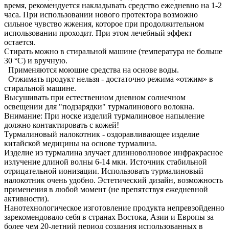
время, рекомендуется накладывать средство ежедневно на 1-2
часа. При использовании нового протектора возможно
сильное чувство жжения, которое при продолжительном
использовании проходит. При этом лечебный эффект
остается.
Стирать можно в стиральной машине (температура не больше
30 °С) и вручную.
Применяются моющие средства на основе воды.
Отжимать продукт нельзя - достаточно режима «отжим» в
стиральной машине.
Высушивать при естественном дневном солнечном
освещении для "подзарядки" турмалинового волокна.
Внимание:
При носке изделий турмалиновое напыление
должно контактировать с кожей!
Турмалиновый налокотник - оздоравливающее изделие
китайской медицины на основе турмалина.
Изделие из турмалина злучает длинноволновое инфракрасное
излучение длиной волны 6-14 мкн. Источник стабильной
отрицательной ионизации. Использовать турмалиновый
налокотник очень удобно. Эстетический дизайн, возможность
применения в любой момент (не препятствуя ежедневной
активности).
Нанотехнологическое изготовление продукта непревзойденно
зарекомендовало себя в странах Востока, Азии и Европы за
более чем 20-летний период создания использованных в