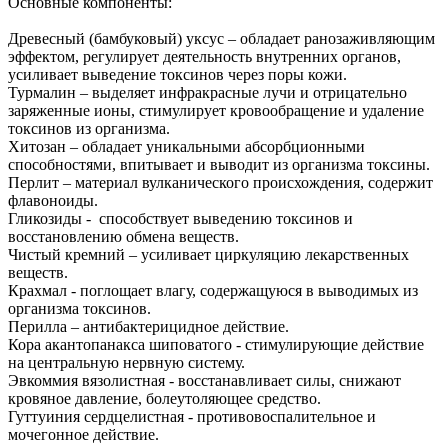
Основные компоненты:
Древесный (бамбуковый) уксус – обладает ранозаживляющим
эффектом, регулирует деятельность внутренних органов,
усиливает выведение токсинов через поры кожи.
Турмалин – выделяет инфракрасные лучи и отрицательно
заряженные ионы, стимулирует кровообращение и удаление
токсинов из организма.
Хитозан – обладает уникальными абсорбционными
способностями, впитывает и выводит из организма токсины.
Перлит – материал вулканического происхождения, содержит
флавоноиды.
Гликозиды - способствует выведению токсинов и
восстановлению обмена веществ.
Чистый кремний – усиливает циркуляцию лекарственных
веществ.
Крахмал - поглощает влагу, содержащуюся в выводимых из
организма токсинов.
Перилла – антибактерицидное действие.
Кора акантопанакса шиповатого - стимулирующие действие
на центральную нервную систему.
Эвкоммия вязолистная - восстанавливает силы, снижают
кровяное давление, болеутоляющее средство.
Гуттуиния сердцелистная - противовоспалительное и
мочегонное действие.