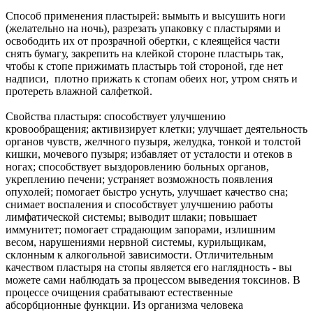
Способ применения пластырей: вымыть и высушить ноги
(желательно на ночь), разрезать упаковку с пластырями и
освободить их от прозрачной обертки, с клеящейся части
снять бумагу, закрепить на клейкой стороне пластырь так,
чтобы к стопе прижимать пластырь той стороной, где нет
надписи, плотно прижать к стопам обеих ног, утром снять и
протереть влажной салфеткой.
Свойства пластыря: способствует улучшению
кровообращения; активизирует клетки; улучшает деятельность
органов чувств, желчного пузыря, желудка, тонкой и толстой
кишки, мочевого пузыря; избавляет от усталости и отеков в
ногах; способствует выздоровлению больных органов,
укреплению печени; устраняет возможность появления
опухолей; помогает быстро уснуть, улучшает качество сна;
снимает воспаления и способствует улучшению работы
лимфатической системы; выводит шлаки; повышает
иммунитет; помогает страдающим запорами, излишним
весом, нарушениями нервной системы, курильщикам,
склонным к алкогольной зависимости. Отличительным
качеством пластыря на стопы является его наглядность - вы
можете сами наблюдать за процессом выведения токсинов. В
процессе очищения срабатывают естественные
абсорбционные функции. Из организма человека