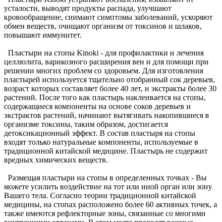
усталости, выводят продукты распада, улучшают
кровообращение, снимают симптомы заболеваний, ускоряют
обмен веществ, очищают организм от токсинов и шлаков,
повышают иммунитет.
Пластыри на стопы Kinoki - для профилактики и лечения
целлюлита, варикозного расширения вен и для помощи при
решении многих проблем со здоровьем. Для изготовления
пластырей используется тщательно отобранный сок деревьев,
возраст которых составляет более 40 лет, и экстракты более 30
растений. После того как пластырь наклеивается на стопы,
содержащиеся компоненты на основе соков деревьев и
экстрактов растений, начинают вытягивать накопившиеся в
организме токсины, таким образом, достигается
детоксикационный эффект. В состав пластыря на стопы
входят только натуральные компоненты, используемые в
традиционной китайской медицине. Пластырь не содержит
вредных химических веществ.
Размещая пластыри на стопы в определенных точках - Вы
можете усилить воздействие на тот или иной орган или зону
Вашего тела. Согласно теории традиционной китайской
медицины, на стопах расположено более 60 активных точек, а
также имеются рефлекторные зоны, связанные со многими