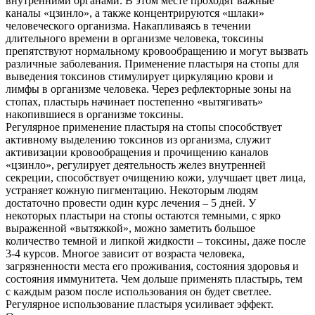
внутренними органами. В этом месте проходят важные
каналы «цзинло», а также концентрируются «шлаки»
человеческого организма. Накапливаясь в течении
длительного времени в организме человека, токсины
препятствуют нормальному кровообращению и могут вызвать
различные заболевания. Применение пластыря на стопы для
выведения токсинов стимулирует циркуляцию крови и
лимфы в организме человека. Через рефлекторные зоны на
стопах, пластырь начинает постепенно «вытягивать»
накопившиеся в организме токсины.
Регулярное применение пластыря на стопы способствует
активному выделению токсинов из организма, служит
активизации кровообращения и прочищению каналов
«цзинло», регулирует деятельность желез внутренней
секреции, способствует очищению кожи, улучшает цвет лица,
устраняет кожную пигментацию. Некоторым людям
достаточно провести один курс лечения – 5 дней. У
некоторых пластыри на стопы остаются темными, с ярко
выраженной «вытяжкой», можно заметить большое
количество темной и липкой жидкости – токсины, даже после
3-4 курсов. Многое зависит от возраста человека,
загрязненности места его проживания, состояния здоровья и
состояния иммунитета. Чем дольше применять пластырь, тем
с каждым разом после использования он будет светлее.
Регулярное использование пластыря усиливает эффект.